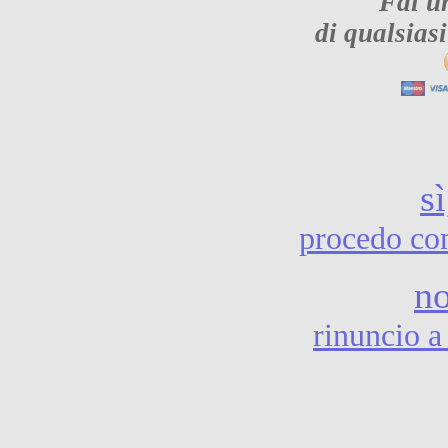
Fai u
di qualsias
sì
procedo co
no
rinuncio 