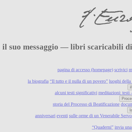
il suo messaggio — libri scaricabili 
pagina di accesso (homepage)
scrivici
m
la biografia
“Il tutto e il nulla di un povero”
luoghi della 
i
alcuni testi significativi
meditazioni: testi
Proce
storia del Processo di Beatificazione
docume
l
anniversari
eventi
sulle orme di un Venerabile Serv
“Quaderni”
invia una