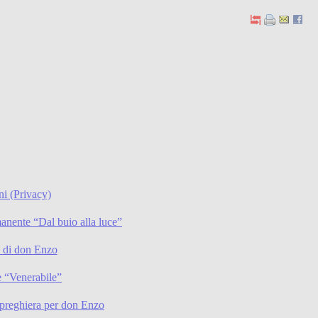
ni (Privacy)
anente “Dal buio alla luce”
li di don Enzo
 “Venerabile”
preghiera per don Enzo