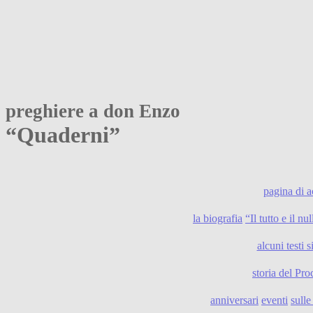
preghiere a don Enzo
“Quaderni”
pagina di 
la biografia
“Il tutto e il n
alcuni testi s
storia del Pro
anniversari
eventi
sull