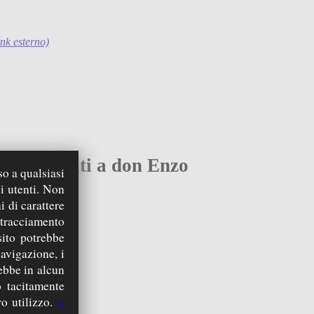
ink esterno)
menti rivolti a don Enzo
so a qualsiasi
i utenti. Non
i di carattere
 tracciamento
sito potrebbe
navigazione, i
rebbe in alcun
 tacitamente
o utilizzo.
»