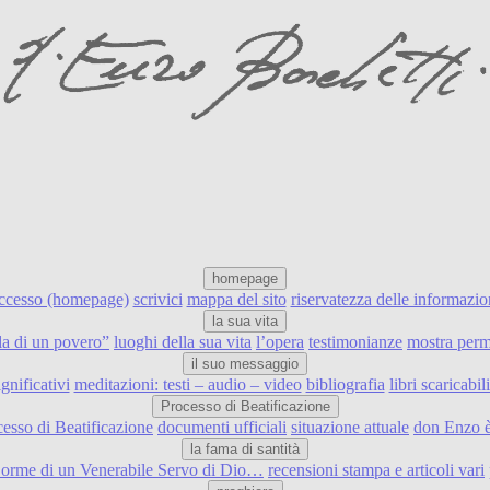
homepage
accesso (homepage)
scrivici
mappa del sito
riservatezza delle informazio
la sua vita
ulla di un povero”
luoghi della sua vita
l’opera
testimonianze
mostra perm
il suo messaggio
ignificativi
meditazioni: testi – audio – video
bibliografia
libri scaricabi
Processo di Beatificazione
cesso di Beatificazione
documenti ufficiali
situazione attuale
don Enzo è
la fama di santità
e orme di un Venerabile Servo di Dio…
recensioni stampa e articoli vari