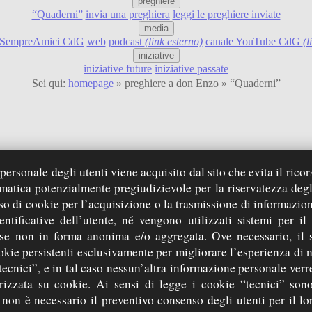
preghiere
“Quaderni”
invia una preghiera
leggi le preghiere inviate
media
SempreAmici CdG
web
podcast
(link esterno)
canale YouTube CdG
(l
iniziative
iniziative future
iniziative passate
Sei qui:
homepage
» preghiere a don Enzo » “Quaderni”
pensieri, richieste d’aiuto e ringrazia
ersonale degli utenti viene acquisito dal sito che evita il ricor
rmatica potenzialmente pregiudizievole per la riservatezza degl
so di cookie per l’acquisizione o la trasmissione di informazion
entificative dell’utente, né vengono utilizzati sistemi per il
frontespizio dei quaderni
 se non in forma anonima e/o aggregata. Ove necessario, il 
okie persistenti esclusivamente per migliorare l’esperienza di 
tecnici”, e in tal caso nessun’altra informazione personale ver
Quaderno posto alla tomba di Costa de’ Nobili (PV) 2007-2012
zzata su cookie. Ai sensi di legge i cookie “tecnici” sono
 non è necessario il preventivo consenso degli utenti per il lor