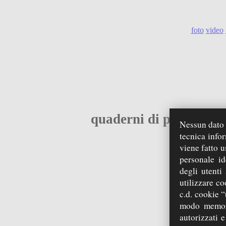
foto
video
quaderni di preghiere, 
Nessun dato p
tecnica info
viene fatto u
personale id
degli utenti
utilizzare co
c.d. cookie “
modo memori
autorizzati e