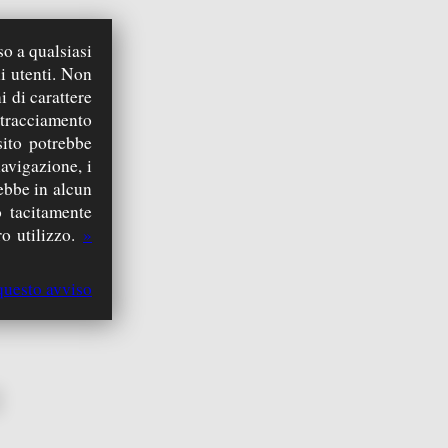
so a qualsiasi
ink esterno)
i utenti. Non
i di carattere
 tracciamento
sito potrebbe
navigazione, i
rebbe in alcun
 tacitamente
o utilizzo.
»
 2019)
questo avviso