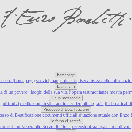
homepage
accesso (homepage)
scrivici
mappa del sito
riservatezza delle informazio
la sua vita
ulla di un povero”
luoghi della sua vita
l’opera
testimonianze
mostra perm
il suo messaggio
ignificativi
meditazioni: testi – audio – video
bibliografia
libri scaricabi
Processo di Beatificazione
cesso di Beatificazione
documenti ufficiali
situazione attuale
don Enzo è
la fama di santità
e orme di un Venerabile Servo di Dio…
recensioni stampa e articoli vari