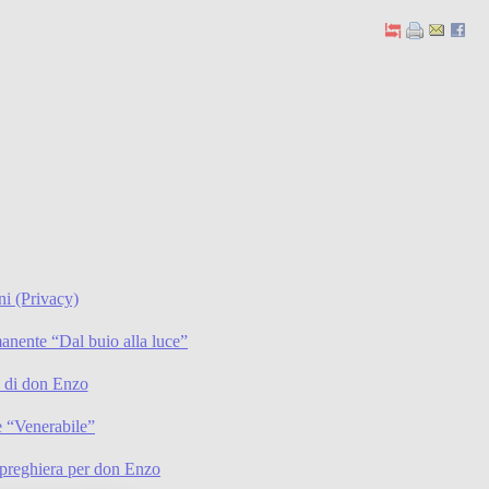
ni (Privacy)
anente “Dal buio alla luce”
li di don Enzo
 “Venerabile”
preghiera per don Enzo