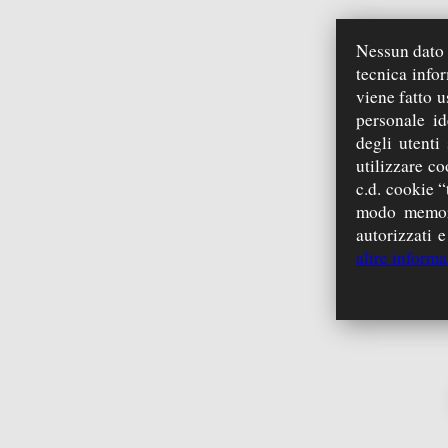
Nessun dato p
foto
video
tecnica info
viene fatto u
personale id
degli utenti
utilizzare co
c.d. cookie “
modo memori
autorizzati e
Papie
altre informa