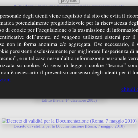
preghiere
“Quaderni”
invia una preghiera
leggi le preghiere inviate
media
ersonale degli utenti viene acquisito dal sito che evita il ricor
SempreAmici CdG
web
podcast
(link esterno)
canale YouTube CdG
(l
rmatica potenzialmente pregiudizievole per la riservatezza degl
iniziative
so di cookie per l’acquisizione o la trasmissione di informazion
iniziative future
iniziative passate
entificative dell’utente, né vengono utilizzati sistemi per il
Sei qui:
homepage
» Processo di Beatificazione » documenti ufficiali
 se non in forma anonima e/o aggregata. Ove necessario, il 
okie persistenti esclusivamente per migliorare l’esperienza di 
tecnici”, e in tal caso nessun’altra informazione personale ver
zzata su cookie. Ai sensi di legge i cookie “tecnici” sono
 non è necessario il preventivo consenso degli utenti per il lor
nsis Beatificationis et Canonizationis Servi Dei Entii Boschetti (Roma, 11 giugno
zioni
chiudi 
Editto (Pavia, 14 dicembre 2005)
Decreto di validità per la Documentazione (Roma, 7 maggio 2010)