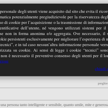
ersonale degli utenti viene acquisito dal sito che evita il ricor
rmatica potenzialmente pregiudizievole per la riservatezza degl
nni dalla sua salita alla vita eterna.
so di cookie per l’acquisizione o la trasmissione di informazion
unitari CdG e vi abbraccio con il cuore e nella fede in Cristo, nostro S
entificative dell’utente, né vengono utilizzati sistemi per il
 se non in forma anonima e/o aggregata. Ove necessario, il 
preghiera inserita da:
Marco… l’obbietto
okie persistenti esclusivamente per migliorare l’esperienza di 
tecnici”, e in tal caso nessun’altra informazione personale ver
zzata su cookie. Ai sensi di legge i cookie “tecnici” sono
 non è necessario il preventivo consenso degli utenti per il lor
zioni
 nostra preghiera!
uto trasmettere, continui a illuminare i vostri (e i nostri!) passi... per c
chiudi 
oi tutte!
preghie
a persona tanto intelligente e sensibile, quanto umile, mite e generosa