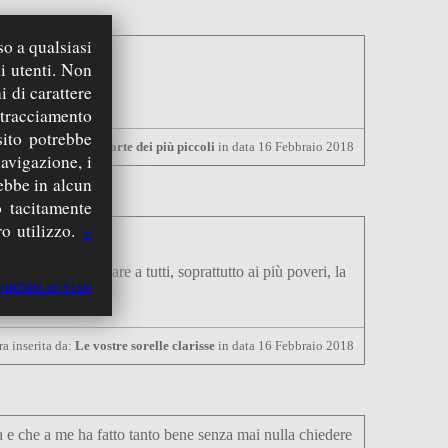
so a qualsiasi
i utenti. Non
i di carattere
ignore.
 tracciamento
sito potrebbe
re, sempre dalla parte dei più piccoli
in data 16 Febbraio 2018
navigazione, i
rebbe in alcun
 tacitamente
o utilizzo.
»
ontinuare a regalare a tutti, soprattutto ai più poveri, la
questo avviso
ra inserita da:
Le vostre sorelle clarisse
in data 16 Febbraio 2018
 e che a me ha fatto tanto bene senza mai nulla chiedere