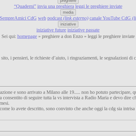
preghiere
“Quaderni”
invia una preghiera
leggi le preghiere inviate
media
SempreAmici CdG
web
podcast
(link esterno)
canale YouTube CdG
(l
iniziative
iniziative future
iniziative passate
Sei qui:
homepage
» preghiere a don Enzo » leggi le preghiere inviate
ito, i pensieri, le richieste d’aiuto, i ringraziamenti, le segnalazioni 
zione e sono arrivato a Milano alle 19..... non ho potuto partecipare, q
onsentito di seguire tutta la vs intervista a Radio Maria e devo dire c
mesi.
 lo avete descritto, sono convinto che anche oggi la cdg sia intrisa del