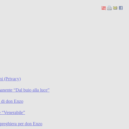
ni (Privacy)
anente “Dal buio alla luce”
li di don Enzo
 “Venerabile”
preghiera per don Enzo