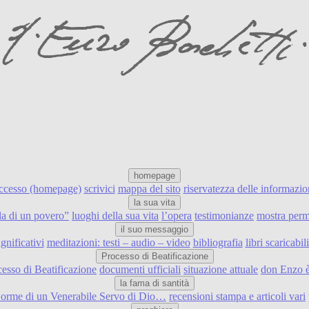
homepage
accesso (homepage)
scrivici
mappa del sito
riservatezza delle informazio
la sua vita
ulla di un povero”
luoghi della sua vita
l’opera
testimonianze
mostra perm
il suo messaggio
ignificativi
meditazioni: testi – audio – video
bibliografia
libri scaricabi
Processo di Beatificazione
cesso di Beatificazione
documenti ufficiali
situazione attuale
don Enzo è
la fama di santità
e orme di un Venerabile Servo di Dio…
recensioni stampa e articoli vari