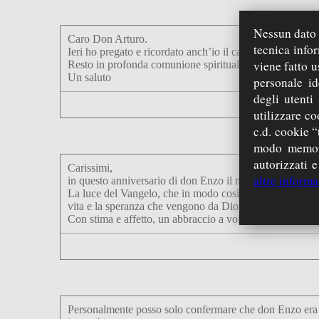
Nessun dato p
Caro Don Arturo.
tecnica info
Ieri ho pregato e ricordato anch’io il caro don Enzo a 25 a
viene fatto u
Resto in profonda comunione spirituale con tutti voi com
Un saluto
personale id
degli utenti
utilizzare co
c.d. cookie “
modo memori
autorizzati e
Carissimi,
altre informa
in questo anniversario di don Enzo il nostro ricordo e la
La luce del Vangelo, che in modo così trasparente lui ha sap
vita e la speranza che vengono da Dio.
Con stima e affetto, un abbraccio a voi tutti da parte di n
Personalmente posso solo confermare che don Enzo era un